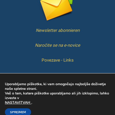
Newsletter abonnieren
Naročite se na e-novice
Povezave - Links
IMPRESSUM
Uporabljamo piškotke, ki vam omogočajo najboljše doživetje
naše spletne strani.
Več o tem, katere piškotke uporabljamo ali jih izklopimo, lahko
izveste v
NASTAVITVAH
.
Copyright © 2026 KIS | Web by
Marcelino
SPREJMEM