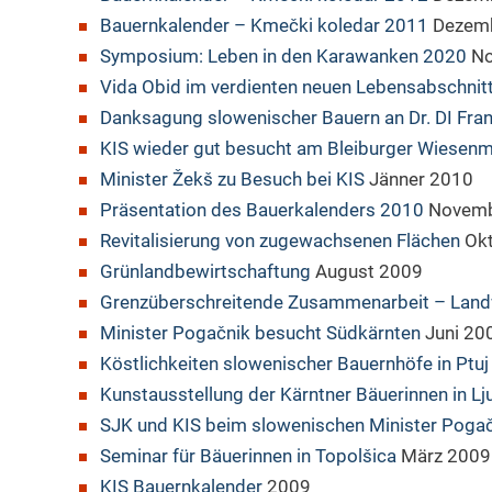
Bauernkalender – Kmečki koledar 2011
Dezemb
Symposium: Leben in den Karawanken 2020
No
Vida Obid im verdienten neuen Lebensabschnit
Danksagung slowenischer Bauern an Dr. DI Fran
KIS wieder gut besucht am Bleiburger Wiesenm
Minister Žekš zu Besuch bei KIS
Jänner 2010
Präsentation des Bauerkalenders 2010
Novemb
Revitalisierung von zugewachsenen Flächen
Ok
Grünlandbewirtschaftung
August 2009
Grenzüberschreitende Zusammenarbeit – Land
Minister Pogačnik besucht Südkärnten
Juni 20
Köstlichkeiten slowenischer Bauernhöfe in Ptuj
Kunstausstellung der Kärntner Bäuerinnen in Lj
SJK und KIS beim slowenischen Minister Poga
Seminar für Bäuerinnen in Topolšica
März 2009
KIS Bauernkalender
2009