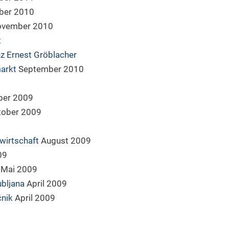
er 2010
vember 2010
t
z Ernest Gröblacher
arkt
September 2010
er 2009
tober 2009
wirtschaft
August 2009
09
Mai 2009
ubljana
April 2009
čnik
April 2009