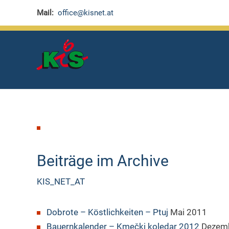
Zum
Mail:
office@kisnet.at
Inhalt
springen
Beiträge im Archive
KIS_NET_AT
Dobrote – Köstlichkeiten – Ptuj
Mai 2011
Bauernkalender – Kmečki koledar 2012
Dezemb