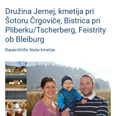
Družina Jernej, kmetija pri
Šotoru Črgoviče, Bistrica pri
Pliberku/Tscherberg, Feistrity
ob Bleiburg
Bauernhöfe
,
Naše kmetije