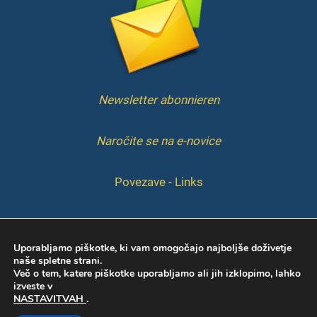
Newsletter abonnieren
Naročite se na e-novice
Povezave - Links
IMPRESSUM
Uporabljamo piškotke, ki vam omogočajo najboljše doživetje
naše spletne strani.
Več o tem, katere piškotke uporabljamo ali jih izklopimo, lahko
izveste v
NASTAVITVAH
.