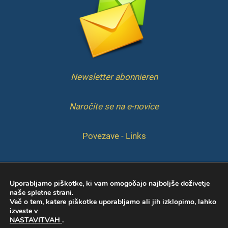
Newsletter abonnieren
Naročite se na e-novice
Povezave - Links
IMPRESSUM
Uporabljamo piškotke, ki vam omogočajo najboljše doživetje
naše spletne strani.
Več o tem, katere piškotke uporabljamo ali jih izklopimo, lahko
izveste v
NASTAVITVAH
.