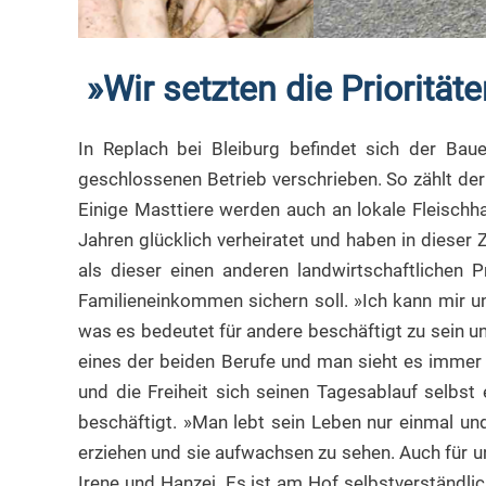
»Wir setzten die Priorität
In Replach bei Bleiburg befindet sich der Bau
geschlossenen Betrieb verschrieben. So zählt de
Einige Masttiere werden auch an lokale Fleischha
Jahren glücklich verheiratet und haben in diese
als dieser einen anderen landwirtschaftlichen 
Familieneinkommen sichern soll. »Ich kann mir u
was es bedeutet für andere beschäftigt zu sein 
eines der beiden Berufe und man sieht es immer 
und die Freiheit sich seinen Tagesablauf selbst
beschäftigt. »Man lebt sein Leben nur einmal un
erziehen und sie aufwachsen zu sehen. Auch für un
Irene und Hanzej. Es ist am Hof selbstverständli