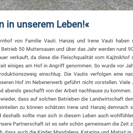
en in unserem Leben!«
ernhof von Familie Vauti. Hanzej und Irene Vauti habe
r Betrieb 50 Muttersauen und über das Jahr werden rund 9
uer verkauft, da diese die Fleischqualität vom Kajžnikhof 
r Zeit einiges am Hof in Angriff genommen. So wurde vor J
Produktionszweig einschlug. Die Vautis verfolgen eine na
nseren Hof im Nebenerwerb geführt nicht vorstellen. Viele 
und abends geschafft von der Arbeit nachhause zu kommen. E
wieder, dass auf solchen Betrieben die Landwirtschaft den 
 einteilen zu können schätzen Irene und Hanzej demnach s
d deshalb sollte man sich in diesem Leben auch wohlfühle
sere Partnerschaft ist es sehr schön gemeinsam die Zeit zu
ch, dass auch die Kinder Magdalena, Katarina und Matjaž in 