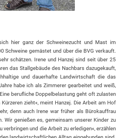
n sich hier ganz der Schweinezucht und Mast im
00 Schweine gemästet und über die BVG verkauft.
sehr schätzen. Irene und Hanzej sind seit über 25
ahren das Stallgebäude des Nachbars dazugekauft,
chhaltige und dauerhafte Landwirtschaft die das
Jahre habe ich als Zimmerer gearbeitet und weiß,
ine berufliche Doppelbelastung geht oft zulasten
Kürzeren zieht«, meint Hanzej. Die Arbeit am Hof
ehr, denn auch Irene war früher als Bürokauffrau
n. Wir genießen es, gemeinsam unserer Kinder zu
 verbringen und die Arbeit zu erledigen«, erzählen
den landwirtschaftlichen Alltag eingebunden sind.