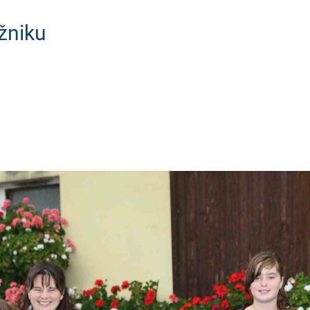
žniku