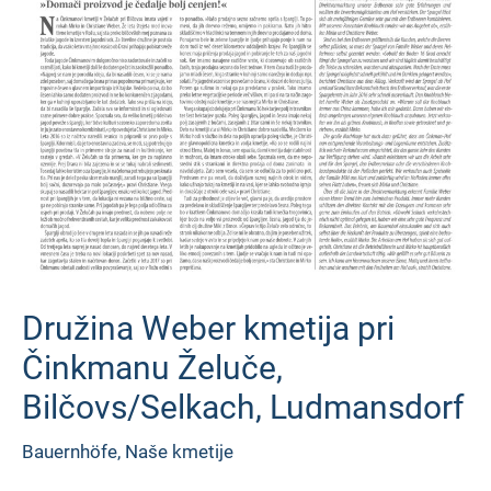
Družina Weber kmetija pri
Činkmanu Želuče,
Bilčovs/Selkach, Ludmansdorf
Bauernhöfe
,
Naše kmetije