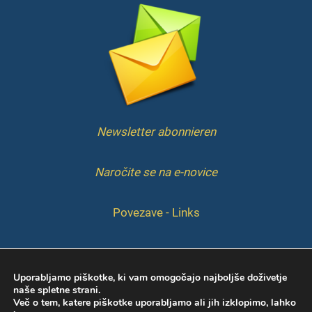
Newsletter abonnieren
Naročite se na e-novice
Povezave - Links
IMPRESSUM
Uporabljamo piškotke, ki vam omogočajo najboljše doživetje
naše spletne strani.
Več o tem, katere piškotke uporabljamo ali jih izklopimo, lahko