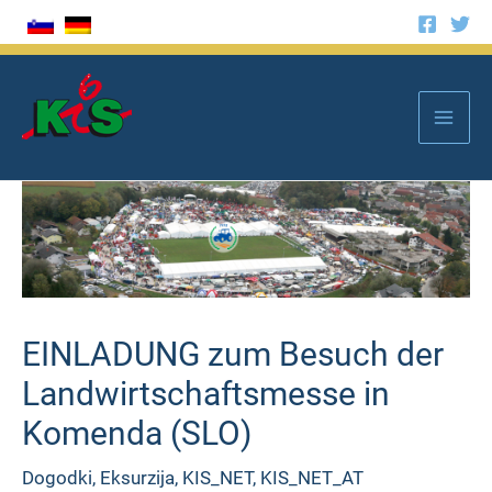
Zum
Inhalt
springen
Mai
Men
EINLADUNG zum Besuch der
Landwirtschaftsmesse in
Komenda (SLO)
Dogodki
,
Eksurzija
,
KIS_NET
,
KIS_NET_AT