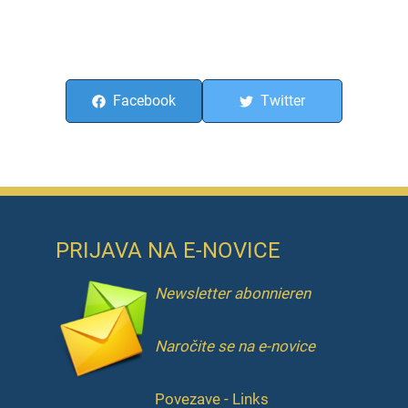
Facebook
Twitter
PRIJAVA NA E-NOVICE
Newsletter abonnieren
Naročite se na e-novice
Povezave - Links