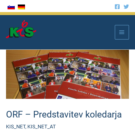
Zum
Inhalt
springen
Mai
Men
ORF – Predstavitev koledarja
KIS_NET
,
KIS_NET_AT