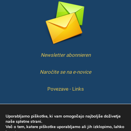
Newsletter abonnieren
Naročite se na e-novice
Povezave - Links
IMPRESSUM
Uporabljamo piškotke, ki vam omogočajo najboljše doživetje
naše spletne strani.
Več o tem, katere piškotke uporabljamo ali jih izklopimo, lahko