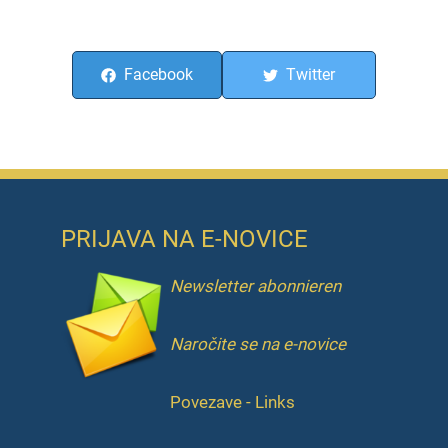
Facebook
Twitter
PRIJAVA NA E-NOVICE
Newsletter abonnieren
Naročite se na e-novice
Povezave - Links