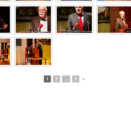
1
2
...
5
►