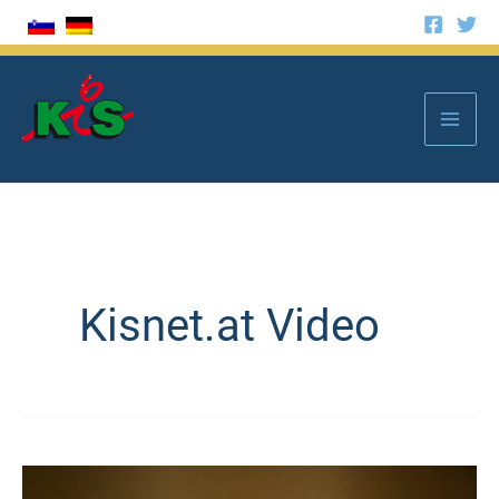
Zum
Inhalt
springen
Mai
Men
Kisnet.at Video