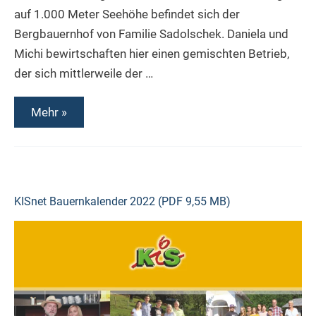
auf 1.000 Meter Seehöhe befindet sich der
Bergbauernhof von Familie Sadolschek. Daniela und
Michi bewirtschaften hier einen gemischten Betrieb,
der sich mittlerweile der …
Daniela
Mehr »
Sadolschek
kmetija
pri
Peruču
KISnet Bauernkalender
2022 (PDF 9,55 MB)